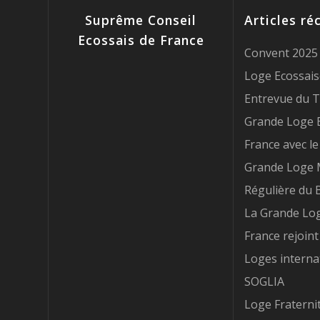
PT
Suprême Conseil
Articles ré
Ecossais de France
RO
Convent 2025 
Loge Ecossais
SR
Entrevue du T:.
Grande Loge E
ES
France avec le T
SV
Grande Loge 
Régulière du B
La Grande Log
France rejoint
Loges internat
SOGLIA
Loge Fraterni