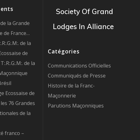
cents
Society Of Grand
de la Grande
Lodges In Alliance
e de France…
R:.G:.M:. de la
Catégories
cossaise de
:.R:.G:.M:. de la
Communications Officielles
Maçonnique
Communiqués de Presse
résil
Histoire de la Franc-
e Ecossaise de
Maçonnerie
 les 76 Grandes
Parutions Maçonniques
ionales de la
té franco –