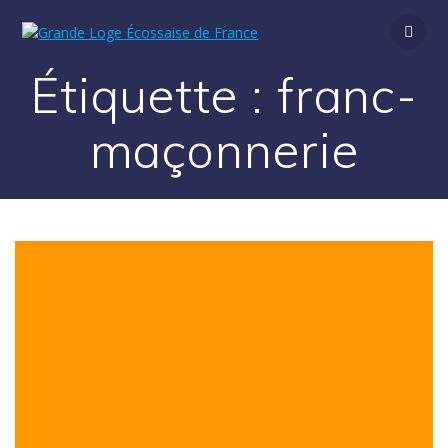
Passer
au
contenu
Étiquette :
franc-
maçonnerie