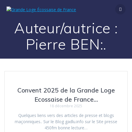
Passer
au
contenu
Auteur/autrice :
Pierre BEN:.
Convent 2025 de la Grande Loge
Ecossaise de France…
18 décembre 2025
Quelques liens vers des articles de presse et blogs
maçonniques.. Sur le Blog gadlu.info sur le Site presse
450fm bonne lecture…