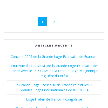
Navigation
Page
Page
1
2
au
sein
des
ARTICLES RÉCENTS
articles
Convent 2025 de la Grande Loge Ecossaise de France…
Entrevue du T:.R:.G:.M:. de la Grande Loge Ecossaise de
France avec le T:.R:.G:.M:. de la Grande Loge Maçonnique
Régulière du Brésil
La Grande Loge Ecossaise de France rejoint les 76
Grandes Loges internationales de la SOGLIA
Loge Fraternité franco – congolaise