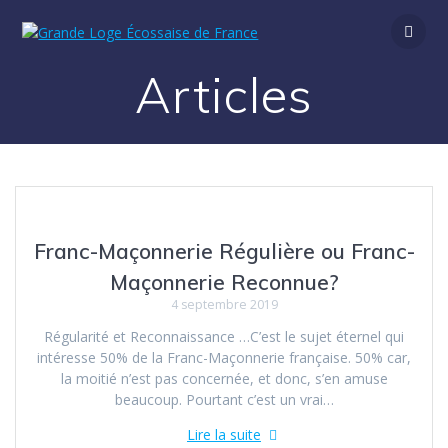
Passer
au
contenu
Articles
Franc-Maçonnerie Régulière ou Franc-
Maçonnerie Reconnue?
4 septembre 2019
Régularité et Reconnaissance …C’est le sujet éternel qui
intéresse 50% de la Franc-Maçonnerie française. 50% car,
la moitié n’est pas concernée, et donc, s’en amuse
beaucoup. Pourtant c’est un vrai…
Lire la suite